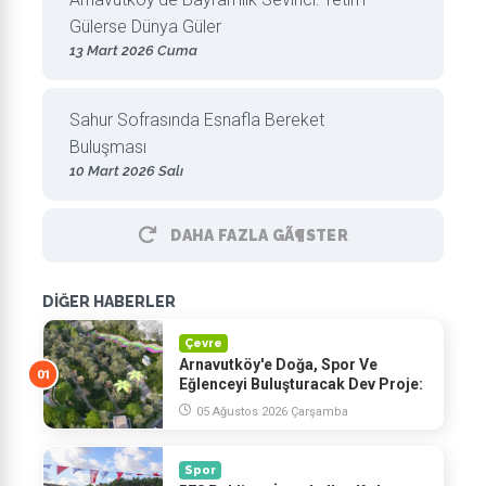
Gülerse Dünya Güler
13 Mart 2026 Cuma
Sahur Sofrasında Esnafla Bereket
Buluşması
10 Mart 2026 Salı
DAHA FAZLA GÃ¶STER
DİĞER HABERLER
Çevre
Arnavutköy'e Doğa, Spor Ve
Eğlenceyi Buluşturacak Dev Proje:
Macera Vadisi
05 Ağustos 2026 Çarşamba
Spor