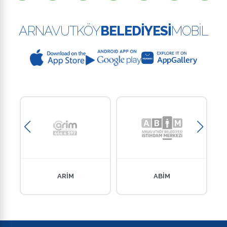
ARNAVUTKÖY
BELEDİYESİ
MOBİL
ARİM
ABİM