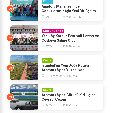
Eğitim
Anadolu Mahallesi'nde
Çocuklarımız İçin Yeni Bir Eğitim
Yatırımının Temelini Attık
29 Temmuz 2026 Çarşamba
Kültür Sanat
Yeniköy Karpuz Festivali Lezzet ve
Coşkuya Sahne Oldu
27 Temmuz 2026 Pazartesi
Çevre
İstanbul’un Yeni Doğa Rotası
Arnavutköy’de Yükseliyor
24 Temmuz 2026 Cuma
Çevre
Arnavutköy’de Gürültü Kirliliğine
Çevreci Çözüm
24 Temmuz 2026 Cuma