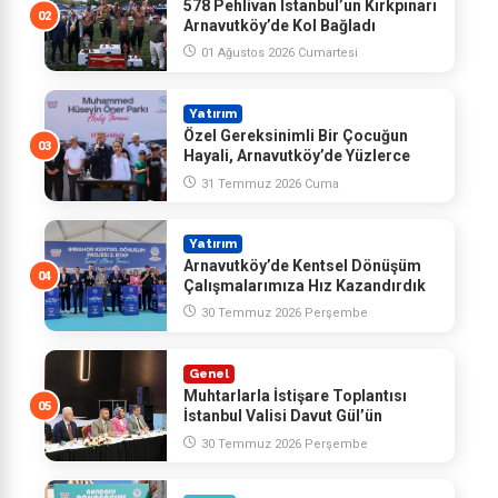
578 Pehlivan İstanbul’un Kırkpınarı
Arnavutköy’de Kol Bağladı
01 Ağustos 2026 Cumartesi
Yatırım
Özel Gereksinimli Bir Çocuğun
Hayali, Arnavutköy’de Yüzlerce
Çocuğun Mutluluğu Oldu
31 Temmuz 2026 Cuma
Yatırım
Arnavutköy’de Kentsel Dönüşüm
Çalışmalarımıza Hız Kazandırdık
30 Temmuz 2026 Perşembe
Genel
Muhtarlarla İstişare Toplantısı
İstanbul Valisi Davut Gül’ün
Katılımlarıyla Yapıldı
30 Temmuz 2026 Perşembe