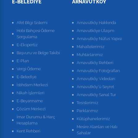
E-BELEDIYE
ARNAVUTKÖY
Afet Bilgi Sistemi
Arnavutköy Hakkında
Hobi Bahçesi Ödeme
Arnavutköye Ulaşım
Sorgulama
Arnavutköy Nüfus Yapısı
E-Ekspertiz
Mahallelerimiz
Başvuru ve Belge Takibi
Muhtarlarımız
E-Plan
Arnavutköy Rehberi
Vergi Ödeme
Arnavutköy Fotoğrafları
E-Belediye
Arnavutköy Videoları
İstihdam Merkezi
Arnavutköy'ü Seyret
Nikah İşlemleri
Arnavutköy Sanal Tur
E-Beyanname
Tesislerimiz
Çözüm Merkezi
Parklarımız
İmar Durumu & Harç
Kütüphanelerimiz
Hesaplama
Mesire Alanları ve Halı
Kent Rehberi
Sahalar