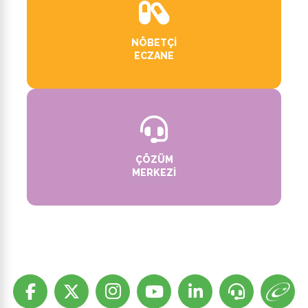
NÖBETÇI
ECZANE
ÇÖZÜM
MERKEZI