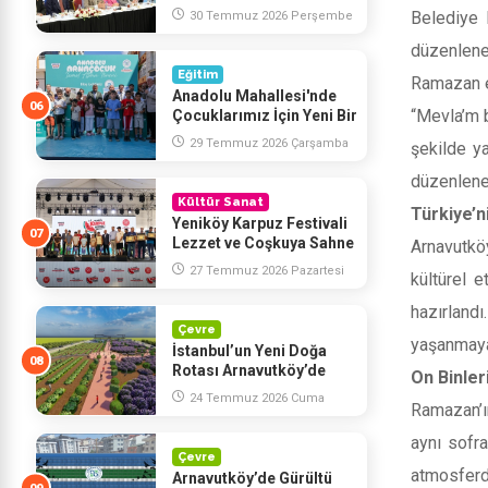
Davut Gül’ün
Belediye 
30 Temmuz 2026 Perşembe
Katılımlarıyla Yapıldı
düzenlene
Eğitim
Ramazan et
Anadolu Mahallesi'nde
“Mevla’m b
Çocuklarımız İçin Yeni Bir
Eğitim Yatırımının
29 Temmuz 2026 Çarşamba
şekilde y
Temelini Attık
düzenlenec
Kültür Sanat
Türkiye’n
Yeniköy Karpuz Festivali
Lezzet ve Coşkuya Sahne
Arnavutkö
Oldu
27 Temmuz 2026 Pazartesi
kültürel 
hazırland
Çevre
yaşanmay
İstanbul’un Yeni Doğa
Rotası Arnavutköy’de
On Binleri
Yükseliyor
24 Temmuz 2026 Cuma
Ramazan’ın
aynı sofra
Çevre
atmosferd
Arnavutköy’de Gürültü