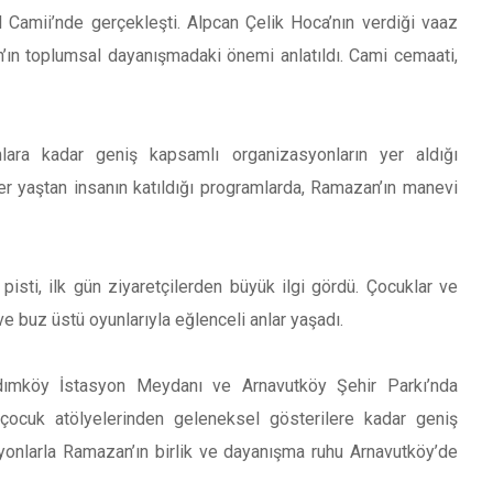
l Camii’nde gerçekleşti. Alpcan Çelik Hoca’nın verdiği vaaz
ın toplumsal dayanışmadaki önemi anlatıldı. Cami cemaati,
amlara kadar geniş kapsamlı organizasyonların yer aldığı
er yaştan insanın katıldığı programlarda, Ramazan’ın manevi
isti, ilk gün ziyaretçilerden büyük ilgi gördü. Çocuklar ve
 ve buz üstü oyunlarıyla eğlenceli anlar yaşadı.
adımköy İstasyon Meydanı ve Arnavutköy Şehir Parkı’nda
, çocuk atölyelerinden geleneksel gösterilere kadar geniş
yonlarla Ramazan’ın birlik ve dayanışma ruhu Arnavutköy’de