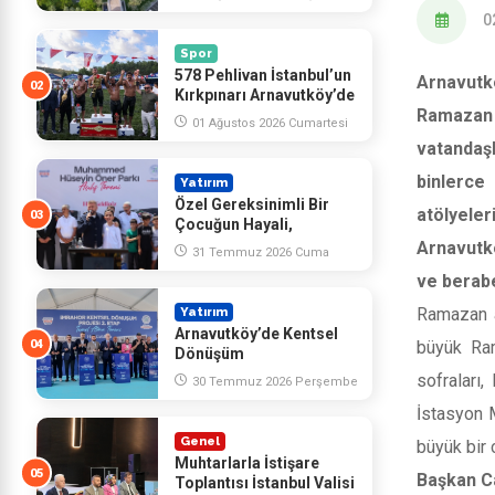
0
Spor
578 Pehlivan İstanbul’un
Arnavut
Kırkpınarı Arnavutköy’de
Ramazan
Kol Bağladı
01 Ağustos 2026 Cumartesi
vatandaş
binlerce 
Yatırım
Özel Gereksinimli Bir
atölyele
Çocuğun Hayali,
Arnavutköy’de Yüzlerce
Arnavutkö
31 Temmuz 2026 Cuma
Çocuğun Mutluluğu Oldu
ve berabe
Ramazan a
Yatırım
Arnavutköy’de Kentsel
büyük Ram
Dönüşüm
Çalışmalarımıza Hız
sofraları
30 Temmuz 2026 Perşembe
Kazandırdık
İstasyon M
Genel
büyük bir
Muhtarlarla İstişare
Başkan Ca
Toplantısı İstanbul Valisi