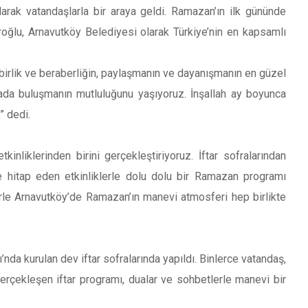
larak vatandaşlarla bir araya geldi. Ramazan’ın ilk gününde
ğlu, Arnavutköy Belediyesi olarak Türkiye’nin en kapsamlı
irlik ve beraberliğin, paylaşmanın ve dayanışmanın en güzel
rada buluşmanın mutluluğunu yaşıyoruz. İnşallah ay boyunca
” dedi.
nliklerinden birini gerçekleştiriyoruz. İftar sofralarından
e hitap eden etkinliklerle dolu dolu bir Ramazan programı
erle Arnavutköy’de Ramazan’ın manevi atmosferi hep birlikte
da kurulan dev iftar sofralarında yapıldı. Binlerce vatandaş,
gerçekleşen iftar programı, dualar ve sohbetlerle manevi bir