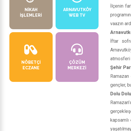
İlçenin fa
NIKAH
ARNAVUTKÖY
programın
İŞLEMLERI
WEB TV
vaazın ard
Arnavutk
İftar sof
Arnavutköy
atmosferi 
NÖBETÇI
ÇÖZÜM
Şehir Par
ECZANE
MERKEZI
Ramazan e
gençler, b
Dolu Dolu
Ramazan’ı
gerçekleş
kapsamlı 
yaşatılma