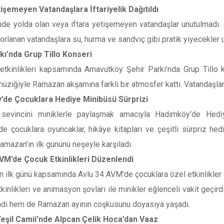
tişemeyen Vatandaşlara İftariyelik Dağıtıldı
inde yolda olan veya iftara yetişemeyen vatandaşlar unutulmadı. Be
rlanan vatandaşlara su, hurma ve sandviç gibi pratik yiyecekler ul
kı’nda Grup Tillo Konseri
tkinlikleri kapsamında Arnavutköy Şehir Parkı’nda Grup Tillo k
üziğiyle Ramazan akşamına farklı bir atmosfer kattı. Vatandaşlar, 
’de Çocuklara Hediye Minibüsü Sürprizi
sevincini miniklerle paylaşmak amacıyla Hadımköy’de Hed
rde çocuklara oyuncaklar, hikâye kitapları ve çeşitli sürpriz hedi
Ramazan’ın ilk gününü neşeyle karşıladı.
VM’de Çocuk Etkinlikleri Düzenlendi
 ilk günü kapsamında Avlu 34 AVM’de çocuklara özel etkinlikler d
inlikleri ve animasyon şovları ile minikler eğlenceli vakit geçird
di hem de Ramazan ayının coşkusunu doyasıya yaşadı.
eşil Camii’nde Alpcan Çelik Hoca’dan Vaaz