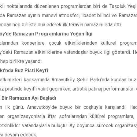
rklı noktalarında düzenlenen programlardan biri de Taşoluk Yeşi
da Ramazan ayının manevi atmosferi, ibadet bilinci ve Ramazan’
ından hep birlikte dua ederek ilk teravih namazını eda etti.
öy’de Ramazan Programlarına Yoğun İlgi
ralarından konserlere, çocuk etkinliklerinden kültürel progr
’deki Ramazan etkinliklerine vatandaşlar büyük ilgi gösterdi. H
hep birlikte yaşandı.
kı’nda Buz Pisti Keyfi
tkinlikleri kapsamında Arnavutköy Şehir Parkı’nda kurulan buz p
uz pistinde keyifli vakit geçirirken, artistik patinaj performansları
 Bir Ramazan Ayı Başladı
n ilk günü, Arnavutköy’de büyük bir coşkuyla karşılandı. H
en organizasyonlarla iftar sofralarından kültürel programlara
etkinlikler vatandaşlarla buluştu. Ay boyunca sürecek organizas
ya devam edecek.