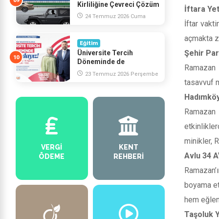
Kirliliğine Çevreci Çözüm
İftara Ye
24 Temmuz 2026 Cuma
İftar vakt
açmakta zo
Eğitim
Şehir Par
Üniversite Tercih
Döneminde de
Ramazan e
Gençlerimizin Yanındayız
23 Temmuz 2026 Perşembe
tasavvuf m
Hadımköy
Ramazan 
etkinlikle
minikler, 
VERGI
KENT
Avlu 34 A
ÖDEME
REHBERI
Ramazan’ın
boyama etk
hem eğlen
Taşoluk Y