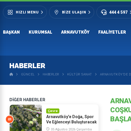
444 4 597
HIZLI MENU
BIZE ULAŞIN
BAŞKAN
KURUMSAL
ARNAVUTKÖY
FAALIYETLER
HABERLER
GÜNCEL
HABERLER
KÜLTÜR SANAT
ARNAVUTKÖY’DE D
ARNAV
DİĞER HABERLER
COŞKU
Çevre
Arnavutköy'e Doğa, Spor
BAŞLA
Ve Eğlenceyi Buluşturacak
Dev Proje: Macera Vadisi
05 Ağustos 2026 Çarşamba