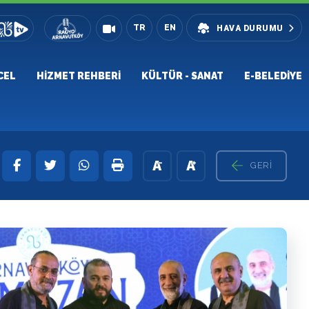
TR
EN
HAVA DURUMU
CEL
HIZMET REHBERI
KÜLTÜR - SANAT
E-BELEDIYE
GERI