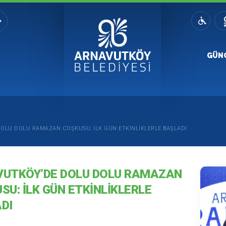
GÜN
OLU DOLU RAMAZAN COŞKUSU: İLK GÜN ETKINLIKLERLE BAŞLADI
UTKÖY’DE DOLU DOLU RAMAZAN
SU: İLK GÜN ETKINLIKLERLE
DI