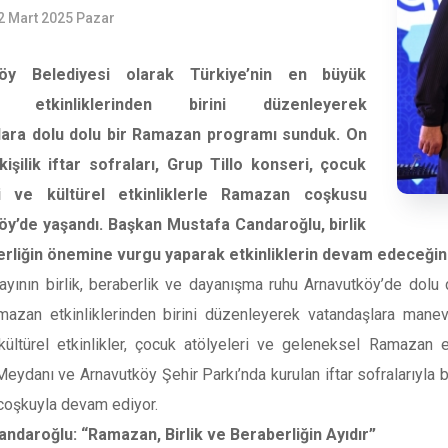
2 Mart 2025 Pazar
köy Belediyesi olarak Türkiye’nin en büyük
 etkinliklerinden birini düzenleyerek
lara dolu dolu bir Ramazan programı sunduk. On
kişilik iftar sofraları, Grup Tillo konseri, çocuk
ri ve kültürel etkinliklerle Ramazan coşkusu
y’de yaşandı. Başkan Mustafa Candaroğlu, birlik
rliğin önemine vurgu yaparak etkinliklerin devam edeceğini 
yının birlik, beraberlik ve dayanışma ruhu Arnavutköy’de dolu d
azan etkinliklerinden birini düzenleyerek vatandaşlara manevi 
, kültürel etkinlikler, çocuk atölyeleri ve geleneksel Ramazan
eydanı ve Arnavutköy Şehir Parkı’nda kurulan iftar sofralarıyla b
 coşkuyla devam ediyor.
ndaroğlu: “Ramazan, Birlik ve Beraberliğin Ayıdır”