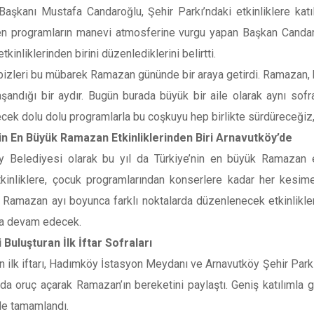
Başkanı Mustafa Candaroğlu, Şehir Parkı’ndaki etkinliklere katı
n programların manevi atmosferine vurgu yapan Başkan Candaro
kinliklerinden birini düzenlediklerini belirtti.
izleri bu mübarek Ramazan gününde bir araya getirdi. Ramazan, b
aşandığı bir aydır. Bugün burada büyük bir aile olarak aynı sof
ek dolu dolu programlarla bu coşkuyu hep birlikte sürdüreceğiz,
in En Büyük Ramazan Etkinliklerinden Biri Arnavutköy’de
y Belediyesi olarak bu yıl da Türkiye’nin en büyük Ramazan etki
etkinliklere, çocuk programlarından konserlere kadar her kesim
ı. Ramazan ayı boyunca farklı noktalarda düzenlenecek etkinlikl
a devam edecek.
 Buluşturan İlk İftar Sofraları
 ilk iftarı, Hadımköy İstasyon Meydanı ve Arnavutköy Şehir Parkı’n
da oruç açarak Ramazan’ın bereketini paylaştı. Geniş katılımla 
e tamamlandı.