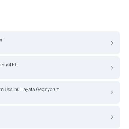
or
msil Etti
im Üssünü Hayata Geçiriyoruz