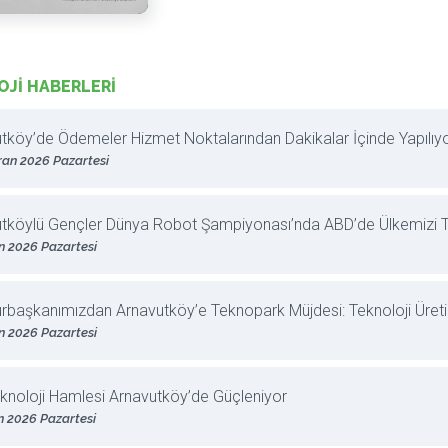
JI HABERLERİ
tköy’de Ödemeler Hizmet Noktalarından Dakikalar İçinde Yapılıy
ran 2026 Pazartesi
tköylü Gençler Dünya Robot Şampiyonası’nda ABD’de Ülkemizi Te
n 2026 Pazartesi
başkanımızdan Arnavutköy’e Teknopark Müjdesi: Teknoloji Üret
n 2026 Pazartesi
Teknoloji Hamlesi Arnavutköy’de Güçleniyor
n 2026 Pazartesi