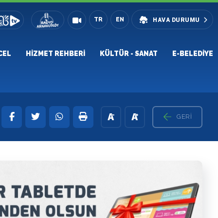
TR
EN
HAVA DURUMU
CEL
HIZMET REHBERI
KÜLTÜR - SANAT
E-BELEDIYE
GERI