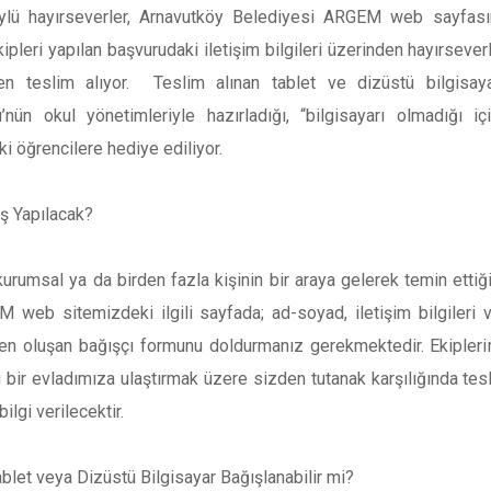
ylü hayırseverler, Arnavutköy Belediyesi ARGEM web sayfasınd
leri yapılan başvurudaki iletişim bilgileri üzerinden hayırseverle 
en teslim alıyor. Teslim alınan tablet ve dizüstü bilgisaya
’nün okul yönetimleriyle hazırladığı, “bilgisayarı olmadığı i
ki öğrencilere hediye ediliyor.
ş Yapılacak?
kurumsal ya da birden fazla kişinin bir araya gelerek temin ettiği
M web sitemizdeki ilgili sayfada; ad-soyad, iletişim bilgileri 
den oluşan bağışçı formunu doldurmanız gerekmektedir. Ekiplerimi
 bir evladımıza ulaştırmak üzere sizden tutanak karşılığında tes
ilgi verilecektir.
Tablet veya Dizüstü Bilgisayar Bağışlanabilir mi?