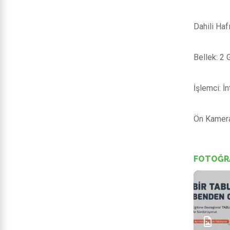
Dahili Haf
Bellek: 2
İşlemci: İn
Ön Kamera
FOTOĞR