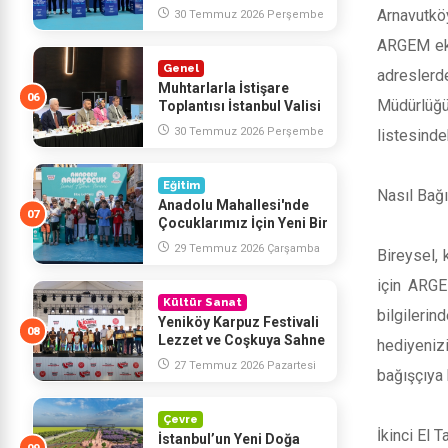
Çalışmalarımıza Hız
Arnavutkö
30 Temmuz 2026 Perşembe
Kazandırdık
ARGEM ekip
Genel
adreslerd
Muhtarlarla İstişare
Müdürlüğü
Toplantısı İstanbul Valisi
Davut Gül’ün
30 Temmuz 2026 Perşembe
listesinde
Katılımlarıyla Yapıldı
Eğitim
Nasıl Bağı
Anadolu Mahallesi'nde
Çocuklarımız İçin Yeni Bir
Eğitim Yatırımının
29 Temmuz 2026 Çarşamba
Bireysel, 
Temelini Attık
için ARGE
Kültür Sanat
bilgilerin
Yeniköy Karpuz Festivali
Lezzet ve Coşkuya Sahne
hediyenizi
Oldu
27 Temmuz 2026 Pazartesi
bağışçıya b
Çevre
İkinci El 
İstanbul’un Yeni Doğa