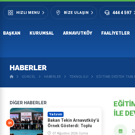
444 4 597
HIZLI MENU
BIZE ULAŞIN
BAŞKAN
KURUMSAL
ARNAVUTKÖY
FAALIYETLER
HABERLER
GÜNCEL
HABERLER
TEKNOLOJI
EĞITIME DESTEK TABL
EĞITI
DİĞER HABERLER
İLE D
Yatırım
Bakan Tekin Arnavutköy’ü
Örnek Gösterdi: Toplu
Açılışta İş Birliği Vurgusu
2
07 Ağustos 2026 Cuma