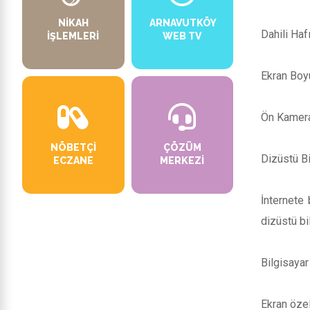
NIKAH
ARNAVUTKÖY
Dahili Haf
İŞLEMLERI
WEB TV
Ekran Boyu
Ön Kamera
NÖBETÇI
ÇÖZÜM
Dizüstü Bi
ECZANE
MERKEZI
İnternete 
dizüstü bi
Bilgisayar 
Ekran öze