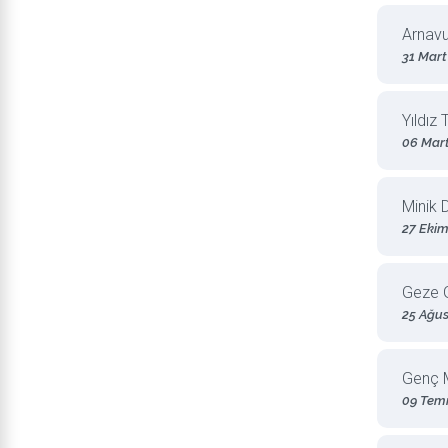
Arnavu
31 Mart
Yıldız 
06 Mar
Minik 
27 Ekim
Geze G
25 Ağus
Genç M
09 Tem