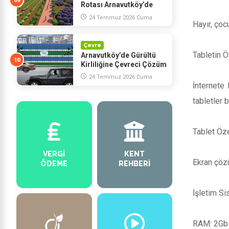
Rotası Arnavutköy’de
Yükseliyor
24 Temmuz 2026 Cuma
Hayır, çoc
Çevre
Tabletin Ö
Arnavutköy’de Gürültü
Kirliliğine Çevreci Çözüm
24 Temmuz 2026 Cuma
İnternete 
tabletler b
Tablet Öze
VERGI
KENT
Ekran çöz
ÖDEME
REHBERI
İşletim Si
RAM: 2Gb 