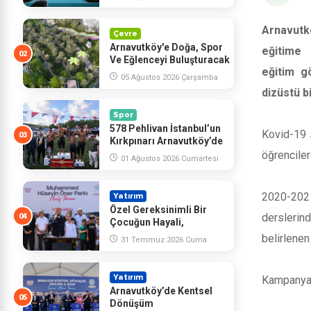
Arnavutk
Çevre
Arnavutköy'e Doğa, Spor
eğitime
Ve Eğlenceyi Buluşturacak
eğitim g
Dev Proje: Macera Vadisi
05 Ağustos 2026 Çarşamba
dizüstü bi
Spor
578 Pehlivan İstanbul’un
Kovid-19 s
Kırkpınarı Arnavutköy’de
Kol Bağladı
öğrenciler
01 Ağustos 2026 Cumartesi
2020-2021
Yatırım
Özel Gereksinimli Bir
derslerin
Çocuğun Hayali,
Arnavutköy’de Yüzlerce
belirlenen
31 Temmuz 2026 Cuma
Çocuğun Mutluluğu Oldu
Yatırım
Kampanya 
Arnavutköy’de Kentsel
Dönüşüm