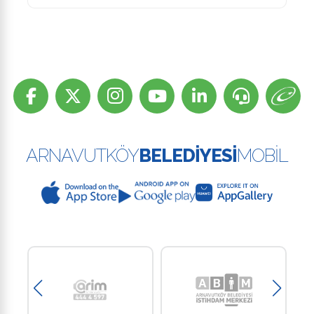
ARNAVUTKÖY
BELEDİYESİ
MOBİL