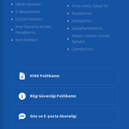
Nikah İşlemleri
Arnavutköy Sanal Tur
E-Beyanname
Tesislerimiz
Çözüm Merkezi
Parklarımız
İmar Durumu & Harç
Kütüphanelerimiz
Hesaplama
Mesire Alanları ve Halı
Kent Rehberi
Sahalar
Camilerimiz
KVKK Politikamız
Bilgi Güvenliği Politikamız
Sms ve E-posta Aboneliği