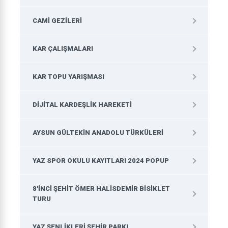
CAMI GEZILERI
KAR ÇALIŞMALARI
KAR TOPU YARIŞMASI
DIJITAL KARDEŞLIK HAREKETI
AYSUN GÜLTEKIN ANADOLU TÜRKÜLERI
YAZ SPOR OKULU KAYITLARI 2024 POPUP
8'INCI ŞEHIT ÖMER HALISDEMIR BISIKLET
TURU
YAZ ŞENLIKLERI ŞEHIR PARKI