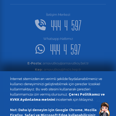
İletişim Merkezi
444 4 597
Whatsapp Hattımız
444 4 597
E-Posta:
arnavutkoy@arnavutkoy.bel.tr
Kep:
arnavutkoy@hs01.kep.tr
Faks:
0 (212) 682 04 08
İnternet sitemizden en verimli şekilde faydalanabilmeniz ve
kullanıcı deneyiminizi geliştirebilmek için çerezler (cookie)
kullanmaktayız. Bu web sitesini kullanarak çerezleri
kullanmamıza izin vermiş olursunuz.
Çerez Politikamız ve
KVKK Aydınlatma metnini
incelemek için tıklayınız.
© 2021 Tüm Hakları Sakldır
Arnavutköy Belediyesi - Akıllı
Şehir Ve Kent Bilgi Sistemleri Müdürlüğü
Not: Daha iyi deneyim için Google Chrome, Mozilla
design by
362
Firefox, Safari ve Microsoft Edge kullanabilirsiniz.