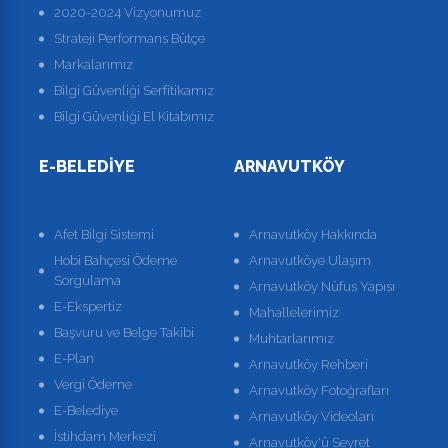
2020-2024 Vizyonumuz
Strateji Performans Bütçe
Markalarımız
Bilgi Güvenliği Serfitikamız
Bilgi Güvenliği El Kitabımız
E-BELEDIYE
ARNAVUTKÖY
Afet Bilgi Sistemi
Arnavutköy Hakkında
Hobi Bahçesi Ödeme
Arnavutköye Ulaşım
Sorgulama
Arnavutköy Nüfus Yapısı
E-Ekspertiz
Mahallelerimiz
Başvuru ve Belge Takibi
Muhtarlarımız
E-Plan
Arnavutköy Rehberi
Vergi Ödeme
Arnavutköy Fotoğrafları
E-Belediye
Arnavutköy Videoları
İstihdam Merkezi
Arnavutköy'ü Seyret