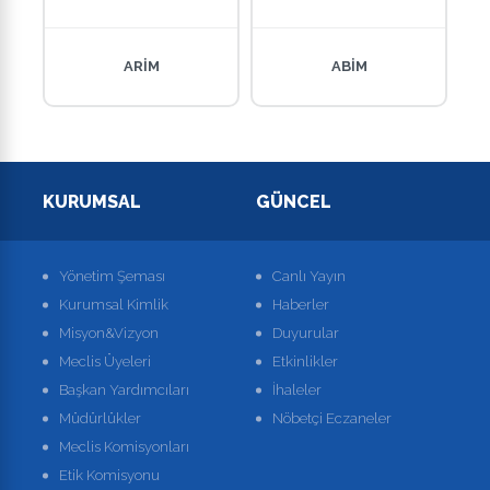
ARİM
ABİM
KURUMSAL
GÜNCEL
Yönetim Şeması
Canlı Yayın
Kurumsal Kimlik
Haberler
Misyon&Vizyon
Duyurular
Meclis Üyeleri
Etkinlikler
Başkan Yardımcıları
İhaleler
Müdürlükler
Nöbetçi Eczaneler
Meclis Komisyonları
Etik Komisyonu