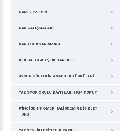
CAMI GEZILERI
KAR ÇALIŞMALARI
KAR TOPU YARIŞMASI
DIJITAL KARDEŞLIK HAREKETI
AYSUN GÜLTEKIN ANADOLU TÜRKÜLERI
YAZ SPOR OKULU KAYITLARI 2024 POPUP
8'INCI ŞEHIT ÖMER HALISDEMIR BISIKLET
TURU
YAZ ŞENLIKLERI ŞEHIR PARKI