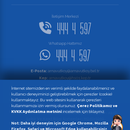
İletişim Merkezi
444 4 597
Whatsapp Hattımız
444 4 597
E-Posta:
arnavutkoy@arnavutkoy.bel.tr
Kep:
arnavutkoy@hs01.kep.tr
Faks:
0 (212) 682 04 08
İnternet sitemizden en verimli şekilde faydalanabilmeniz ve
kullanıcı deneyiminizi geliştirebilmek için çerezler (cookie)
kullanmaktayız. Bu web sitesini kullanarak çerezleri
kullanmamıza izin vermiş olursunuz.
Çerez Politikamız ve
KVKK Aydınlatma metnini
incelemek için tıklayınız.
© 2021 Tüm Hakları Sakldır
Arnavutköy Belediyesi - Akıllı
Şehir Ve Kent Bilgi Sistemleri Müdürlüğü
Not: Daha iyi deneyim için Google Chrome, Mozilla
design by
362
Firefox, Safari ve Microsoft Edge kullanabilirsiniz.