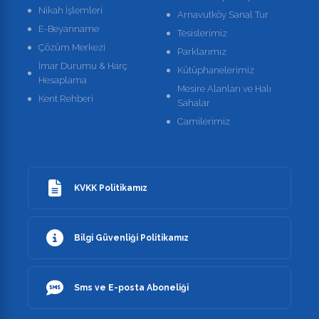
Nikah İşlemleri
Arnavutköy Sanal Tur
E-Beyanname
Tesislerimiz
Çözüm Merkezi
Parklarımız
İmar Durumu & Harç
Kütüphanelerimiz
Hesaplama
Mesire Alanları ve Halı
Kent Rehberi
Sahalar
Camilerimiz
KVKK Politikamız
Bilgi Güvenliği Politikamız
Sms ve E-posta Aboneliği