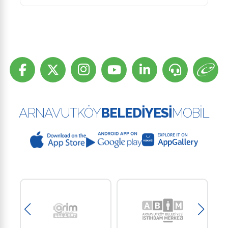
ARNAVUTKÖY
BELEDİYESİ
MOBİL