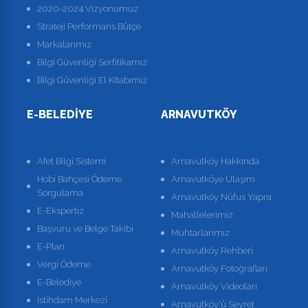
2020-2024 Vizyonumuz
Strateji Performans Bütçe
Markalarımız
Bilgi Güvenliği Serfitikamız
Bilgi Güvenliği El Kitabımız
E-BELEDIYE
ARNAVUTKÖY
Afet Bilgi Sistemi
Arnavutköy Hakkında
Hobi Bahçesi Ödeme
Arnavutköye Ulaşım
Sorgulama
Arnavutköy Nüfus Yapısı
E-Ekspertiz
Mahallelerimiz
Başvuru ve Belge Takibi
Muhtarlarımız
E-Plan
Arnavutköy Rehberi
Vergi Ödeme
Arnavutköy Fotoğrafları
E-Belediye
Arnavutköy Videoları
İstihdam Merkezi
Arnavutköy'ü Seyret