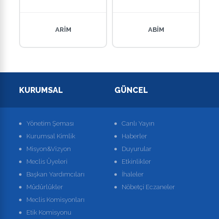
ARİM
ABİM
KURUMSAL
GÜNCEL
Yönetim Şeması
Canlı Yayın
Kurumsal Kimlik
Haberler
Misyon&Vizyon
Duyurular
Meclis Üyeleri
Etkinlikler
Başkan Yardımcıları
İhaleler
Müdürlükler
Nöbetçi Eczaneler
Meclis Komisyonları
Etik Komisyonu