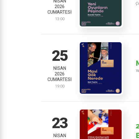
NISAN
Ç
2026
CUMARTESI
13:00
25
NISAN
Ye
2026
CUMARTESI
19:00
23
NISAN