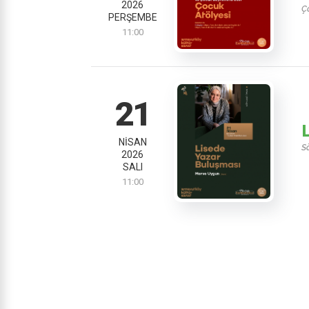
2026
Ço
PERŞEMBE
11:00
21
NISAN
S
2026
SALI
11:00