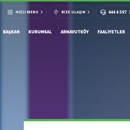
444 4 597
HIZLI MENU
BIZE ULAŞIN
BAŞKAN
KURUMSAL
ARNAVUTKÖY
FAALIYETLER