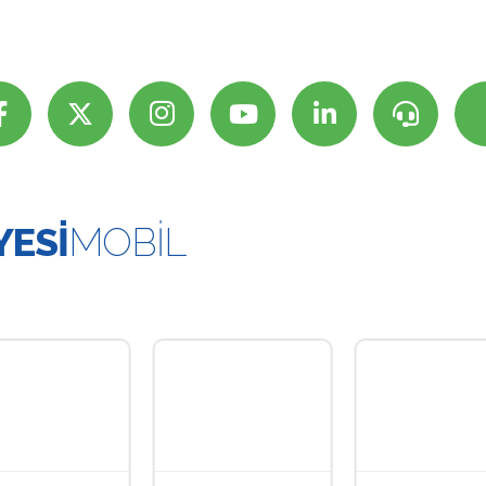
YESİ
MOBİL