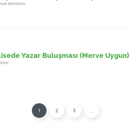
cuk Etkinlikleri
Lisede Yazar Buluşması (Merve Uygun)
öyleşi
1
2
3
...