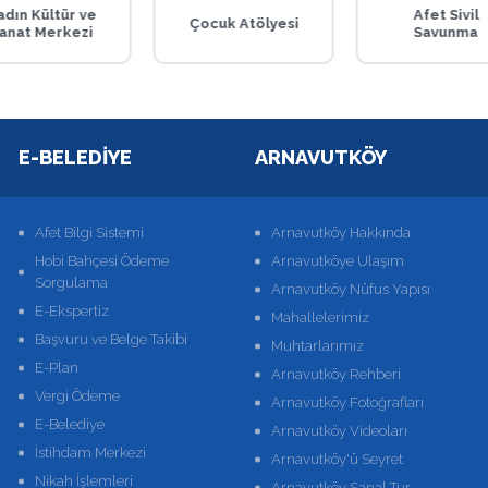
adın Kültür ve
Afet Sivil
Çocuk Atölyesi
anat Merkezi
Savunma
E-BELEDIYE
ARNAVUTKÖY
Afet Bilgi Sistemi
Arnavutköy Hakkında
Hobi Bahçesi Ödeme
Arnavutköye Ulaşım
Sorgulama
Arnavutköy Nüfus Yapısı
E-Ekspertiz
Mahallelerimiz
Başvuru ve Belge Takibi
Muhtarlarımız
E-Plan
Arnavutköy Rehberi
Vergi Ödeme
Arnavutköy Fotoğrafları
E-Belediye
Arnavutköy Videoları
İstihdam Merkezi
Arnavutköy'ü Seyret
Nikah İşlemleri
Arnavutköy Sanal Tur