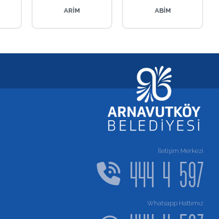
ARİM
ABİM
İletişim Merkezi
444 4 597
Whatsapp Hattımız