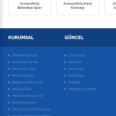
Arnavutköy
Arnavutköy Kent
K
Belediye Spor
Konseyi
S
KURUMSAL
GÜNCEL
Yönetim Şeması
Canlı Yayın
Kurumsal Kimlik
Haberler
Misyon&Vizyon
Duyurular
Meclis Üyeleri
Etkinlikler
Başkan Yardımcıları
İhaleler
Müdürlükler
Nöbetçi Eczaneler
Meclis Komisyonları
Etik Komisyonu
2020-2024 Vizyonumuz
Strateji Performans Bütçe