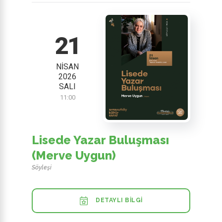
21
NISAN
2026
SALI
11:00
Lisede Yazar Buluşması
(Merve Uygun)
Söyleşi
DETAYLI BILGI