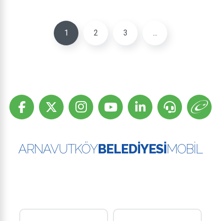
1
2
3
...
ARNAVUTKÖY
BELEDİYESİ
MOBİL