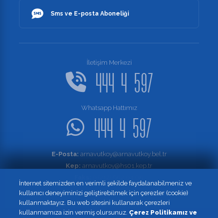
Sms ve E-posta Aboneliği
İletişim Merkezi
444 4 597
Whatsapp Hattımız
444 4 597
E-Posta:
arnavutkoy@arnavutkoy.bel.tr
Kep:
arnavutkoy@hs01.kep.tr
Faks:
0 (212) 682 04 08
İnternet sitemizden en verimli şekilde faydalanabilmeniz ve
kullanıcı deneyiminizi geliştirebilmek için çerezler (cookie)
kullanmaktayız. Bu web sitesini kullanarak çerezleri
kullanmamıza izin vermiş olursunuz.
Çerez Politikamız ve