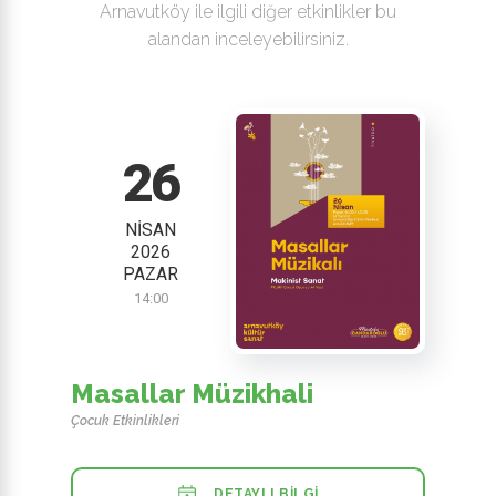
Arnavutköy ile ilgili diğer etkinlikler bu
alandan inceleyebilirsiniz.
26
NISAN
2026
PAZAR
14:00
Masallar Müzikhali
Çocuk Etkinlikleri
DETAYLI BILGI