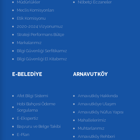
Müdürlükler
Nöbetçi Eczaneler
Meclis Komisyonları
Etik Komisyonu
2020-2024 Vizyonumuz
Strateji Performans Bütçe
Markalarımız
Bilgi Güvenliği Serfitikamız
Bilgi Güvenliği El Kitabımız
E-BELEDIYE
ARNAVUTKÖY
Afet Bilgi Sistemi
Arnavutköy Hakkında
Hobi Bahçesi Ödeme
Arnavutköye Ulaşım
Sorgulama
Arnavutköy Nüfus Yapısı
E-Ekspertiz
Mahallelerimiz
Başvuru ve Belge Takibi
Muhtarlarımız
E-Plan
Arnavutköy Rehberi