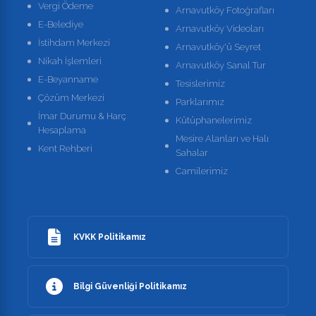
Vergi Ödeme
Arnavutköy Fotoğrafları
E-Belediye
Arnavutköy Videoları
İstihdam Merkezi
Arnavutköy'ü Seyret
Nikah İşlemleri
Arnavutköy Sanal Tur
E-Beyanname
Tesislerimiz
Çözüm Merkezi
Parklarımız
İmar Durumu & Harç
Kütüphanelerimiz
Hesaplama
Mesire Alanları ve Halı
Kent Rehberi
Sahalar
Camilerimiz
KVKK Politikamız
Bilgi Güvenliği Politikamız