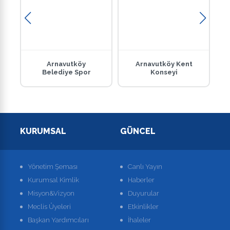
Arnavutköy
Arnavutköy Kent
Belediye Spor
Konseyi
KURUMSAL
GÜNCEL
Yönetim Şeması
Canlı Yayın
Kurumsal Kimlik
Haberler
Misyon&Vizyon
Duyurular
Meclis Üyeleri
Etkinlikler
Başkan Yardımcıları
İhaleler