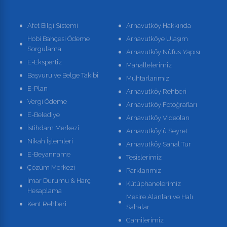
Afet Bilgi Sistemi
Arnavutköy Hakkında
Hobi Bahçesi Ödeme
Arnavutköye Ulaşım
Sorgulama
Arnavutköy Nüfus Yapısı
E-Ekspertiz
Mahallelerimiz
Başvuru ve Belge Takibi
Muhtarlarımız
E-Plan
Arnavutköy Rehberi
Vergi Ödeme
Arnavutköy Fotoğrafları
E-Belediye
Arnavutköy Videoları
İstihdam Merkezi
Arnavutköy'ü Seyret
Nikah İşlemleri
Arnavutköy Sanal Tur
E-Beyanname
Tesislerimiz
Çözüm Merkezi
Parklarımız
İmar Durumu & Harç
Kütüphanelerimiz
Hesaplama
Mesire Alanları ve Halı
Kent Rehberi
Sahalar
Camilerimiz