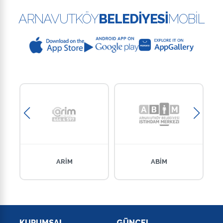
ARNAVUTKÖY
BELEDİYESİ
MOBİL
ARİM
ABİM
KURUMSAL
GÜNCEL