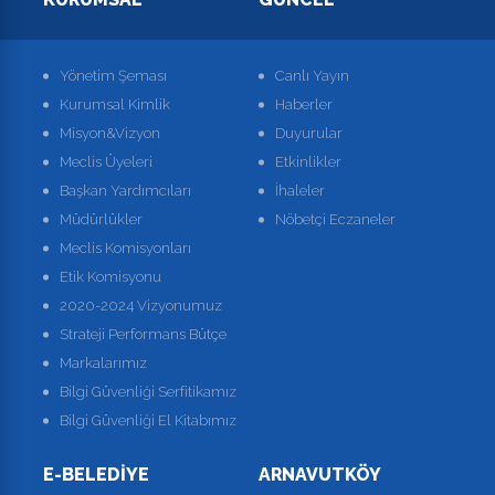
Yönetim Şeması
Canlı Yayın
Kurumsal Kimlik
Haberler
Misyon&Vizyon
Duyurular
Meclis Üyeleri
Etkinlikler
Başkan Yardımcıları
İhaleler
Müdürlükler
Nöbetçi Eczaneler
Meclis Komisyonları
Etik Komisyonu
2020-2024 Vizyonumuz
Strateji Performans Bütçe
Markalarımız
Bilgi Güvenliği Serfitikamız
Bilgi Güvenliği El Kitabımız
E-BELEDIYE
ARNAVUTKÖY